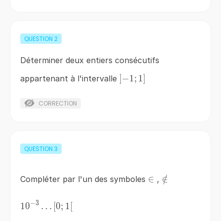
QUESTION
2
Déterminer deux entiers consécutifs
\left]-1;1\right]
]
−
1
;
1
]
appartenant à l'intervalle
CORRECTION
QUESTION
3
\in
∈
\notin
∈
/
Compléter par l'un des symboles
,
−
3
1
10^{-3}\ldots
0
…
[
0
;
1
[
\left[0;1\right[