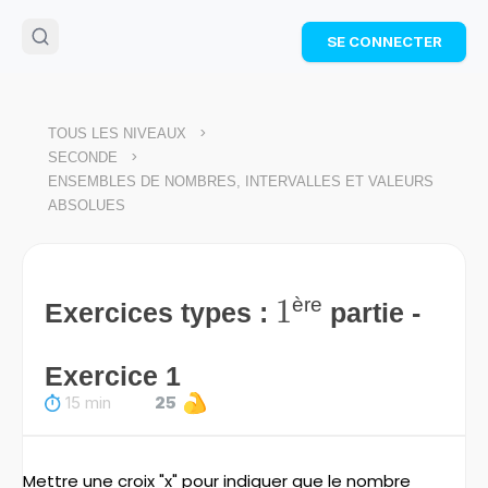
🌴
Cahier de vacances offert
: révise les maths cet
SE CONNECTER
été !
Télécharge ton PDF gratuit et progresse avec des
exercices corrigés en vidéo.
TÉLÉCHARGER
>
TOUS LES NIVEAUX
>
SECONDE
ENSEMBLES DE NOMBRES, INTERVALLES ET VALEURS
ABSOLUES
1
1
ère
Exercices types :
partie -
Exercice 1
15 min
25
Mettre une croix "x" pour indiquer que le nombre