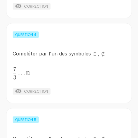
CORRECTION
QUESTION
4
\in
∈
\notin
∈
/
Compléter par l'un des symboles
,
7
\frac{7}
D
…
3
{3}\ldots
\mathbb{D}
CORRECTION
QUESTION
5