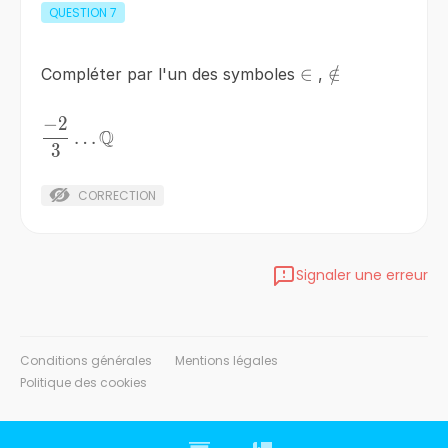
QUESTION
7
\in
∈
\notin
∈
/
Compléter par l'un des symboles
,
−
2
\frac{-2}
Q
…
3
{3}\ldots
\mathbb{Q}
CORRECTION
Signaler une erreur
Conditions générales
Mentions légales
Politique des cookies