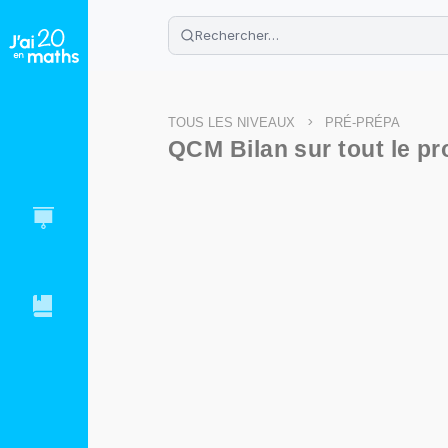
🌴
Cahier de vacances offert
: révis
Télécharge ton PDF gratuit et progres
>
TOUS LES NIVEAUX
PRÉ-PRÉPA
QCM Bilan sur tout le p