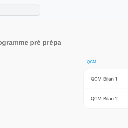
e les maths cet été !
se avec des exercices corrigés en vidéo.
rogramme pré prépa
QCM
QCM Bilan 1
QCM Bilan 2