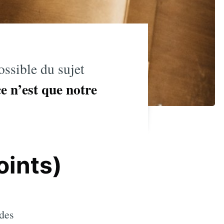
ssible du sujet
ce n’est que notre
oints)
 des