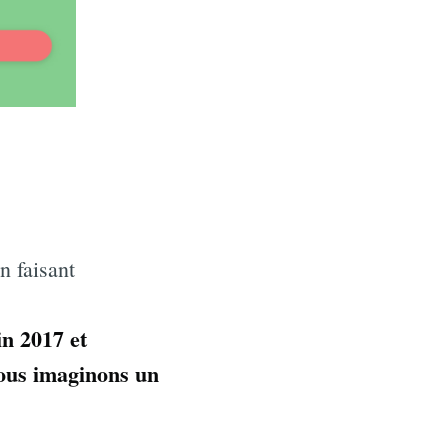
r
n faisant
in 2017 et
nous imaginons un