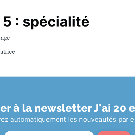
5 : spécialité
sage
atrice
r à la newsletter J'ai 20
ez automatiquement les nouveautés par e-