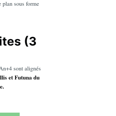
re plan sous forme
ites (3
t An+4 sont alignés
llis et Futuna du
e.