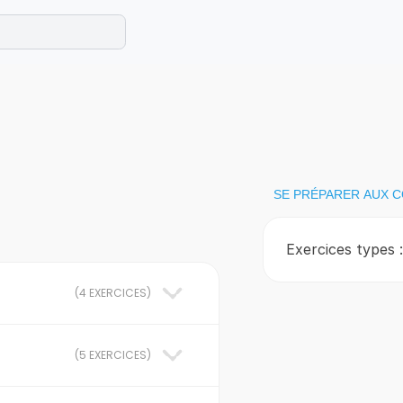
e les maths cet été !
se avec des exercices corrigés en vidéo.
SE PRÉPARER AUX 
Exercices types 
(
4 EXERCICES
)
(
5 EXERCICES
)