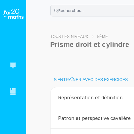
🌴
Cahier de vacances offert
: révis
Télécharge ton PDF gratuit et progres
>
TOUS LES NIVEAUX
5ÈME
Prisme droit et cylindre
S’ENTRAÎNER AVEC DES EXERCICES
Représentation et définition
Patron et perspective cavalière