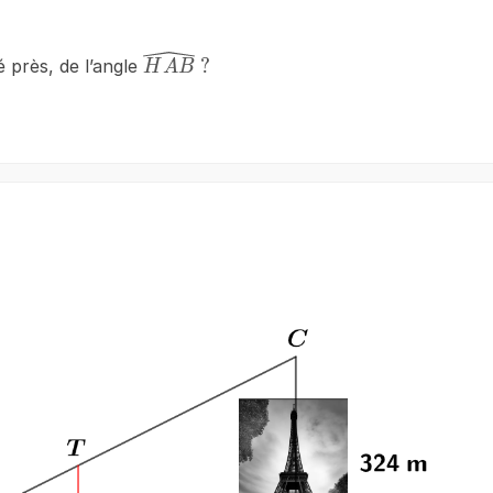
\widehat{HAB}
?
?
é près, de l’angle
H
A
B