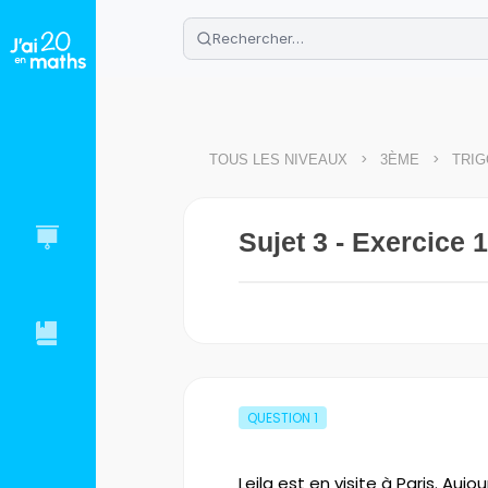
🌴
Cahier de vacances offert
: révis
Télécharge ton PDF gratuit et progres
>
>
TOUS LES NIVEAUX
3ÈME
TRIG
Sujet 3 - Exercice 1
QUESTION
1
Leila est en visite à Paris. Auj