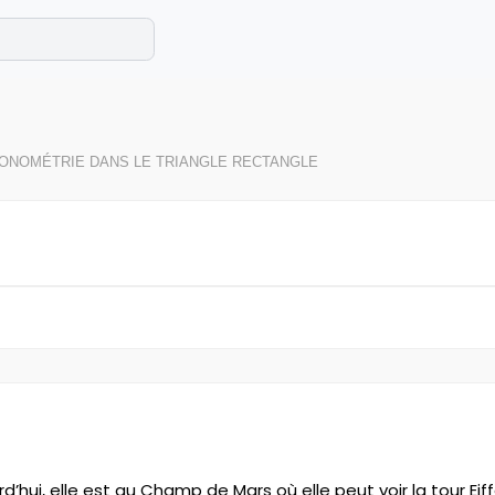
e les maths cet été !
se avec des exercices corrigés en vidéo.
ONOMÉTRIE DANS LE TRIANGLE RECTANGLE
ourd’hui, elle est au Champ de Mars où elle peut voir la tour Ei