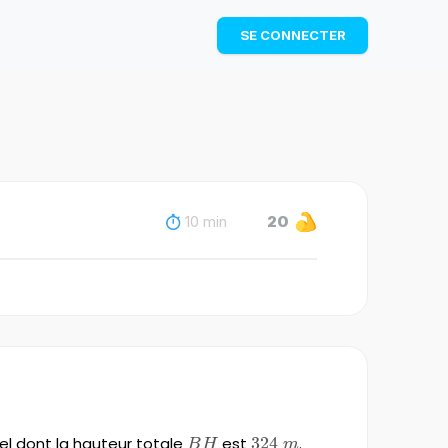
TÉLÉCHARGER
SE CONNECTER
10 min
20
ffel dont la hauteur totale
BH
est
324\;m
324
.
B
H
m