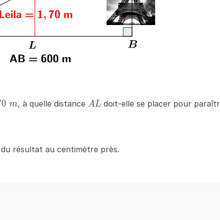
70\;m
70
AL
, à quelle distance
doit-elle se placer pour paraîtr
m
A
L
u résultat au centimètre près.