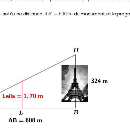
u sol à une distance
AB =
=
600
du monument et le progra
A
B
m
600\;m