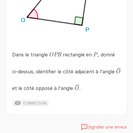
OPR
P
Dans le triangle
rectangle en
, donné
OPR
P
\wide
ci-dessus, identifier le côté adjacent à l'angle
O
\widehat{O}
et le côté opposé à l'angle
.
O
CORRECTION
Signaler une erreur