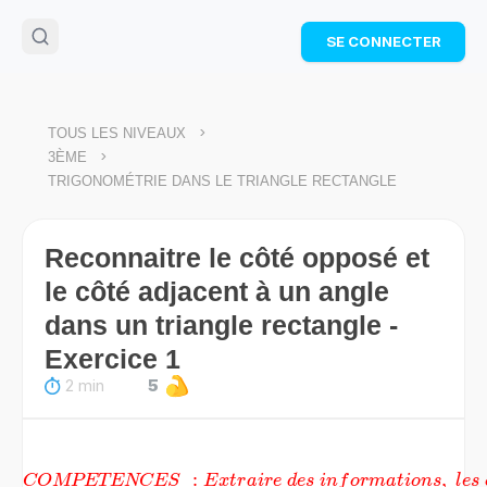
🌴
Cahier de vacances offert
: révise les maths cet
SE CONNECTER
été !
Télécharge ton PDF gratuit et progresse avec des
exercices corrigés en vidéo.
TÉLÉCHARGER
>
TOUS LES NIVEAUX
>
3ÈME
TRIGONOMÉTRIE DANS LE TRIANGLE RECTANGLE
Reconnaitre le côté opposé et
le côté adjacent à un angle
dans un triangle rectangle -
Exercice 1
2 min
5
{\color{red}\underline{COMPETENCES}\;:Extraire\;des
:
,
COMPETENCES
E
x
t
r
ai
re
d
es
in
f
or
ma
t
i
o
n
s
l
es