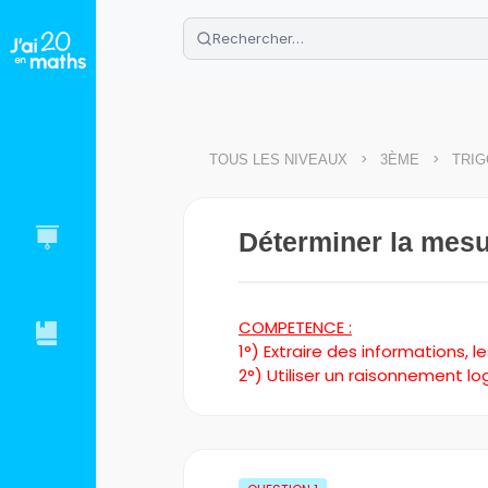
🌴
Cahier de vacances offert
: révis
Télécharge ton PDF gratuit et progres
>
>
TOUS LES NIVEAUX
3ÈME
TRIG
Déterminer la mesur
COMPETENCE :
1°) Extraire des informations, 
2°) Utiliser un raisonnement l