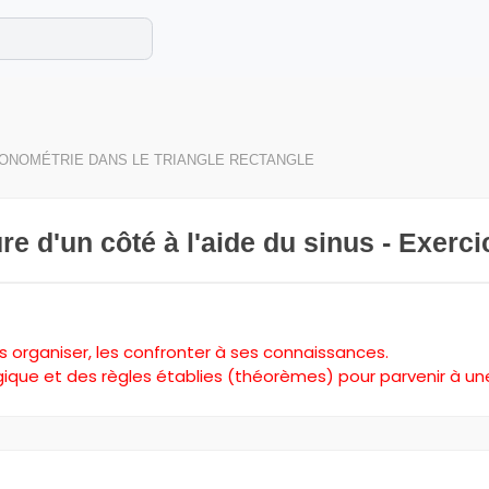
e les maths cet été !
se avec des exercices corrigés en vidéo.
ONOMÉTRIE DANS LE TRIANGLE RECTANGLE
e d'un côté à l'aide du sinus - Exerci
les organiser, les confronter à ses connaissances.
ogique et des règles établies (théorèmes) pour parvenir à un