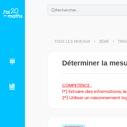
🌴
Cahier de vacances offert
: révis
Télécharge ton PDF gratuit et progres
>
>
TOUS LES NIVEAUX
3ÈME
TRIG
Déterminer la mesur
COMPETENCE :
1°) Extraire des informations, 
2°) Utiliser un raisonnement l