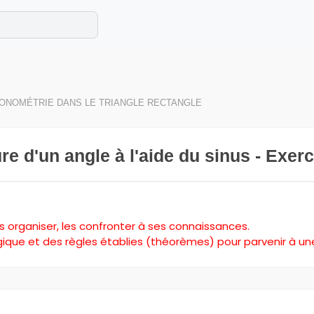
e les maths cet été !
se avec des exercices corrigés en vidéo.
ONOMÉTRIE DANS LE TRIANGLE RECTANGLE
e d'un angle à l'aide du sinus - Exerc
les organiser, les confronter à ses connaissances.
ogique et des règles établies (théorèmes) pour parvenir à un