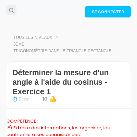
🌴
Cahier de vacances offert
: révise les maths cet
SE CONNECTER
été !
Télécharge ton PDF gratuit et progresse avec des
exercices corrigés en vidéo.
TÉLÉCHARGER
>
TOUS LES NIVEAUX
>
3ÈME
TRIGONOMÉTRIE DANS LE TRIANGLE RECTANGLE
Déterminer la mesure d'un
angle à l'aide du cosinus -
Exercice 1
5 min
10
COMPÉTENCE :
1°) Extraire des informations, les organiser, les
confronter à ses connaissances.