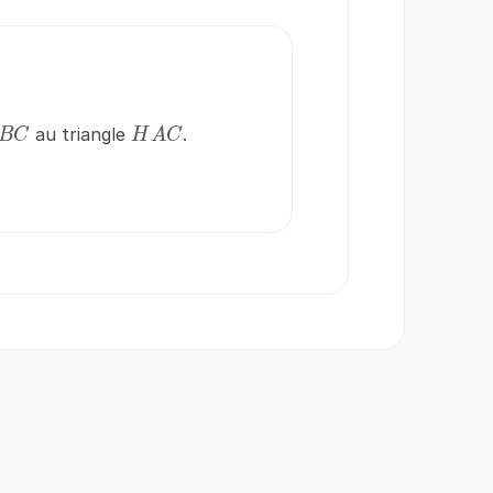
BC
HAC
au triangle
.
BC
H
A
C