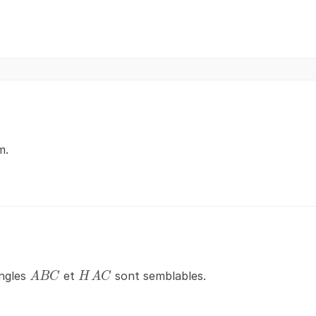
m.
ABC
HAC
angles
et
sont semblables.
A
BC
H
A
C