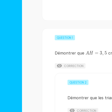
QUESTION
1
AH
=
3
,
5
Démontrer que
c
A
H
=
3,5
CORRECTION
QUESTION
2
Démontrer que les tri
CORRECTION