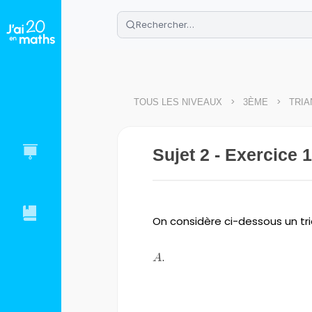
🌴
Cahier de vacances offert
: révis
Télécharge ton PDF gratuit et progres
>
>
TOUS LES NIVEAUX
3ÈME
TRI
Sujet 2 - Exercice 1
On considère ci-dessous un tr
A
.
A