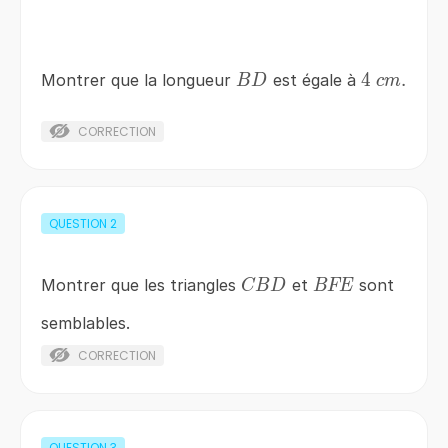
BD
4\;cm.
4
.
Montrer que la longueur
est égale à
B
D
c
m
CORRECTION
QUESTION
2
CBD
BFE
Montrer que les triangles
et
sont
CB
D
BFE
semblables.
CORRECTION
QUESTION
3