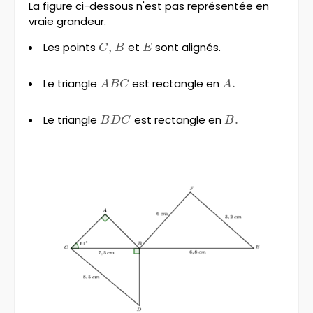
La figure ci-dessous n'est pas représentée en
vraie grandeur.
Les points
C,
,
B
et
E
sont alignés.
C
B
E
Le triangle
ABC
est rectangle en
A.
.
A
BC
A
Le triangle
BDC
est rectangle en
B.
.
B
D
C
B