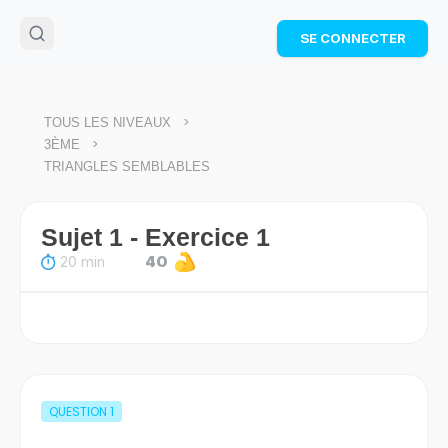
🌴
Cahier de vacances offert
: révise les maths cet
SE CONNECTER
été !
Télécharge ton PDF gratuit et progresse avec des
exercices corrigés en vidéo.
TÉLÉCHARGER
>
TOUS LES NIVEAUX
>
3ÈME
TRIANGLES SEMBLABLES
Sujet 1 - Exercice 1
20 min
40
QUESTION
1