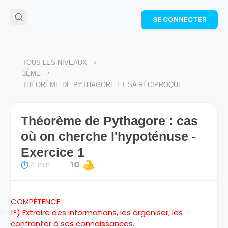
🌴
Cahier de vacances offert
: révise les maths cet
SE CONNECTER
été !
Télécharge ton PDF gratuit et progresse avec des
exercices corrigés en vidéo.
TÉLÉCHARGER
>
TOUS LES NIVEAUX
>
3ÈME
THÉORÈME DE PYTHAGORE ET SA RÉCIPROQUE
Théorème de Pythagore : cas
où on cherche l'hypoténuse -
Exercice 1
4 min
10
COMPÉTENCE :
1°) Extraire des informations, les organiser, les
confronter à ses connaissances.