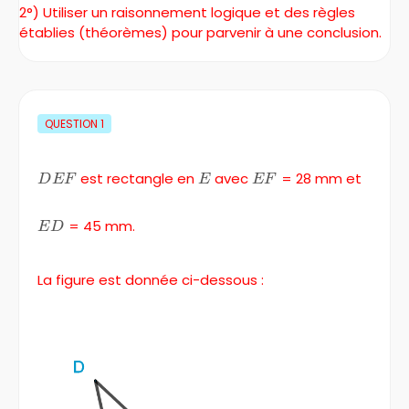
2°) Utiliser un raisonnement logique et des règles
établies (théorèmes) pour parvenir à une conclusion.
QUESTION
1
DEF
est rectangle en
E
avec
EF
= 28 mm et
D
EF
E
EF
ED
= 45 mm.
E
D
La figure est donnée ci-dessous :