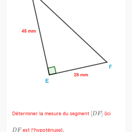
\left[DF\right]
[
]
Déterminer la mesure du segment
(ici
D
F
DF
est l'hypoténuse).
D
F