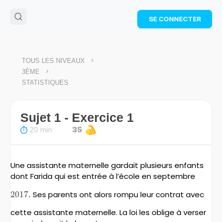
🌴
Cahier de vacances offert
: révise les maths cet
SE CONNECTER
été !
Télécharge ton PDF gratuit et progresse avec des
exercices corrigés en vidéo.
TÉLÉCHARGER
>
TOUS LES NIVEAUX
>
3ÈME
STATISTIQUES
Sujet 1 - Exercice 1
20 min
35
Une assistante maternelle gardait plusieurs enfants
dont Farida qui est entrée à l’école en septembre
2017.
2017.
Ses parents ont alors rompu leur contrat avec
cette assistante maternelle. La loi les oblige à verser