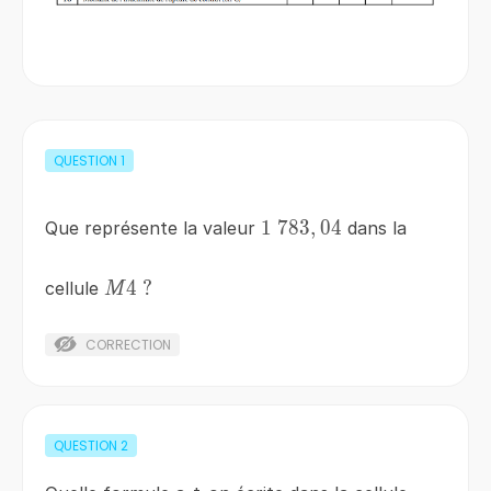
QUESTION
1
1\;783,04
1
783
,
04
Que représente la valeur
dans la
M4\;?
4
?
cellule
M
CORRECTION
QUESTION
2