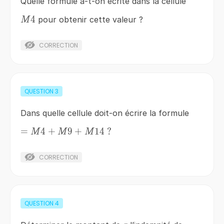
Quelle formule a-t-on écrite dans la cellule
M4
4
pour obtenir cette valeur ?
M
CORRECTION
QUESTION
3
Dans quelle cellule doit-on écrire la formule
=
4
+
=
9
+
14
?
M
M
M
M4+M9+M14\;?
CORRECTION
QUESTION
4