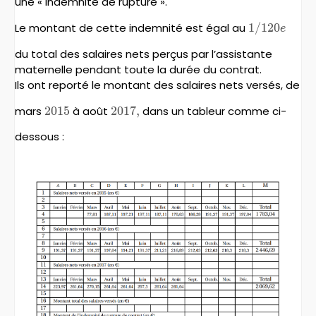
une « indemnité de rupture ».
Le montant de cette indemnité est égal au
1/120e
1/120
e
du total des salaires nets perçus par l’assistante
maternelle pendant toute la durée du contrat.
Ils ont reporté le montant des salaires nets versés, de
mars
2015
2015
à août
2017,
2017
,
dans un tableur comme ci-
dessous :