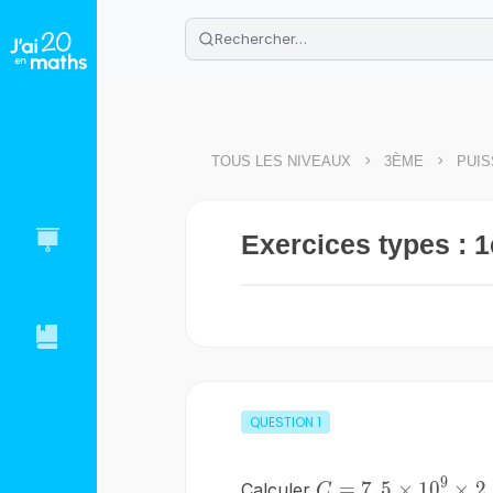
🌴
Cahier de vacances offert
: révis
Télécharge ton PDF gratuit et progres
>
>
TOUS LES NIVEAUX
3ÈME
PUI
Exercices types : 1
QUESTION
1
9
=
7
,
5
×
1
0
×
2
Calculer
C