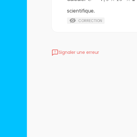
7,5\times10^{9}\t
scientifique.
CORRECTION
Signaler une erreur