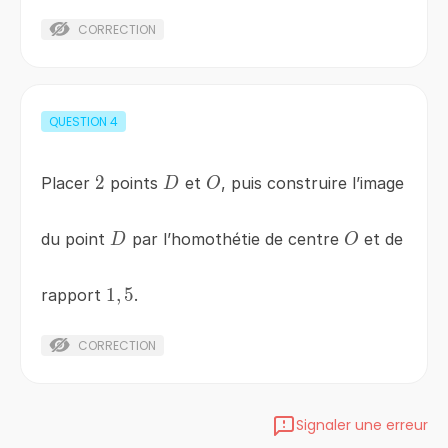
CORRECTION
QUESTION
4
2
2
D
O
Placer
points
et
, puis construire l’image
D
O
D
O
du point
par l’homothétie de centre
et de
D
O
1,5
1
,
5
rapport
.
CORRECTION
Signaler une erreur