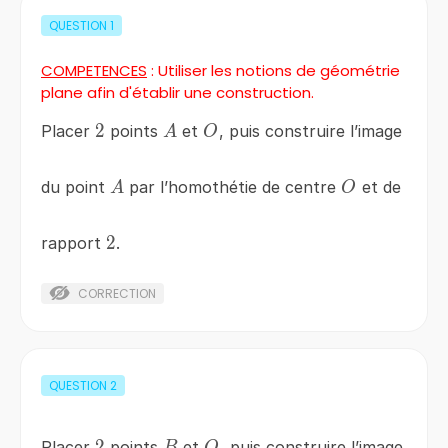
QUESTION
1
COMPETENCES
: Utiliser les notions de géométrie
plane afin d'établir une construction.
2
2
A
O
Placer
points
et
, puis construire l’image
A
O
A
O
du point
par l’homothétie de centre
et de
A
O
2
2
rapport
.
CORRECTION
QUESTION
2
2
2
B
O
Placer
points
et
, puis construire l’image
B
O