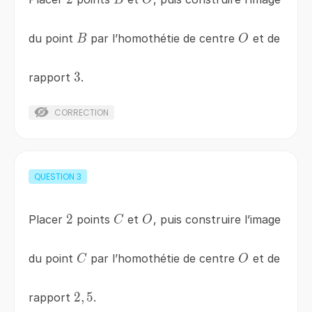
B
O
du point
par l’homothétie de centre
et de
B
O
3
3
rapport
.
CORRECTION
QUESTION
3
2
2
C
O
Placer
points
et
, puis construire l’image
C
O
C
O
du point
par l’homothétie de centre
et de
C
O
2,5
2
,
5
rapport
.