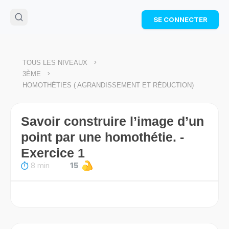
🌴
Cahier de vacances offert
: révise les maths cet
SE CONNECTER
été !
Télécharge ton PDF gratuit et progresse avec des
exercices corrigés en vidéo.
TÉLÉCHARGER
>
TOUS LES NIVEAUX
>
3ÈME
HOMOTHÉTIES ( AGRANDISSEMENT ET RÉDUCTION)
Savoir construire l’image d’un
point par une homothétie. -
Exercice 1
8 min
15