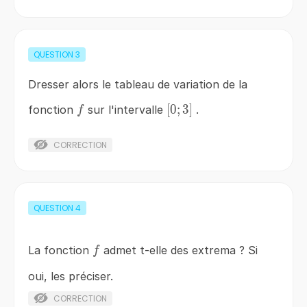
QUESTION
3
Dresser alors le tableau de variation de la
f
\left[0;3\right]
[
0
;
3
]
fonction
sur l'intervalle
.
f
CORRECTION
QUESTION
4
f
La fonction
admet t-elle des extrema ? Si
f
oui, les préciser.
CORRECTION