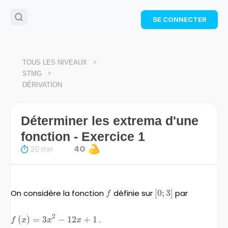
🌴
Cahier de vacances offert
: révise les maths cet
SE CONNECTER
été !
Télécharge ton PDF gratuit et progresse avec des
exercices corrigés en vidéo.
TÉLÉCHARGER
>
TOUS LES NIVEAUX
>
STMG
DÉRIVATION
Déterminer les extrema d'une
fonction - Exercice 1
20 min
40
On considère la fonction
f
définie sur
\left[0;3\right]
[
0
;
3
]
par
f
2
f\left(x\right)=3x^{2}-12x+1
(
)
=
3
−
12
+
1
.
f
x
x
x