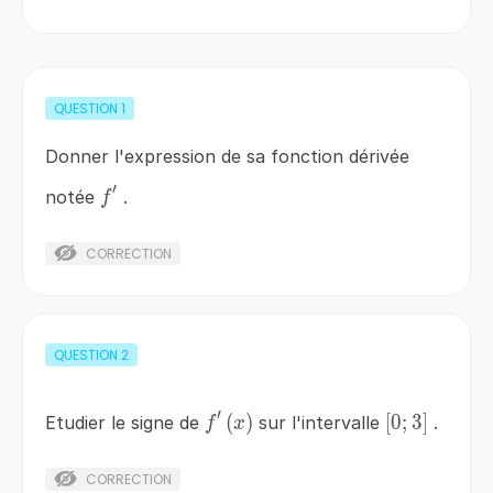
QUESTION
1
Donner l'expression de sa fonction dérivée
′
f'
notée
.
f
CORRECTION
QUESTION
2
′
f'\left(x\right)
(
)
\left[0;3\ri
[
0
;
3
]
Etudier le signe de
sur l'intervalle
.
f
x
CORRECTION