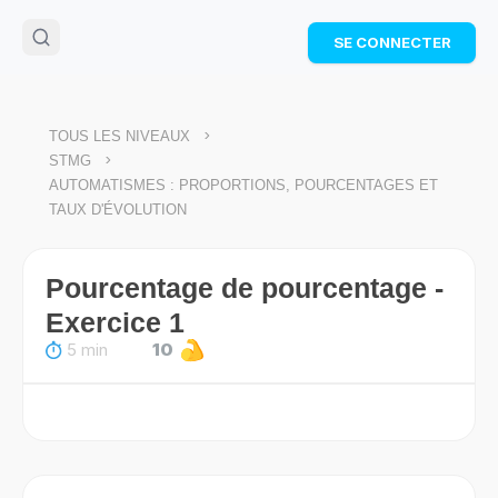
🌴
Cahier de vacances offert
: révise les maths cet
SE CONNECTER
été !
Télécharge ton PDF gratuit et progresse avec des
exercices corrigés en vidéo.
TÉLÉCHARGER
>
TOUS LES NIVEAUX
>
STMG
AUTOMATISMES : PROPORTIONS, POURCENTAGES ET
TAUX D'ÉVOLUTION
Pourcentage de pourcentage -
Exercice 1
5 min
10