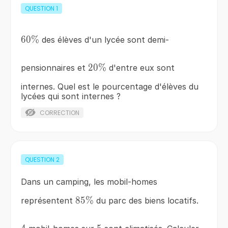
QUESTION
1
60\%
60%
des élèves d'un lycée sont demi-
20\%
20%
pensionnaires et
d'entre eux sont
internes. Quel est le pourcentage d'élèves du
lycées qui sont internes ?
CORRECTION
QUESTION
2
Dans un camping, les mobil-homes
85\%
85%
représentent
du parc des biens locatifs.