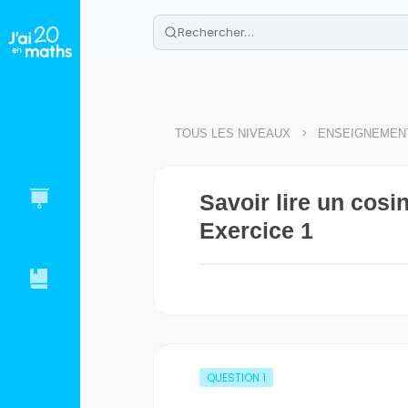
🌴
Cahier de vacances offert
: révis
Télécharge ton PDF gratuit et progres
>
TOUS LES NIVEAUX
ENSEIGNEMENT
Savoir lire un cosi
Exercice 1
QUESTION
1