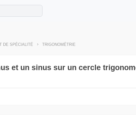
e les maths cet été !
se avec des exercices corrigés en vidéo.
>
 DE SPÉCIALITÉ
TRIGONOMÉTRIE
nus et un sinus sur un cercle trigonom