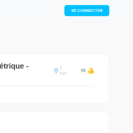
TÉLÉCHARGER
SE CONNECTER
étrique -
5
15
min