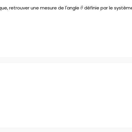
ique, retrouver une mesure de l'angle
\theta
définie par le système
θ