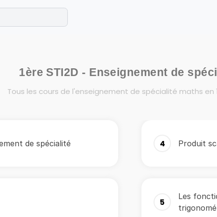
e les maths cet été !
se avec des exercices corrigés en vidéo.
1ère STI2D - Enseignement de spéci
Tous les cours de l'enseignement de spécialité maths en 1
nement de spécialité
4
Produit sc
Les foncti
5
trigonomé