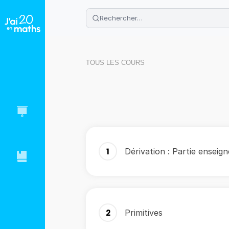
🌴
Cahier de vacances offert
: révis
Télécharge ton PDF gratuit et progres
TOUS LES COURS
1
Dérivation : Partie enseig
2
Primitives