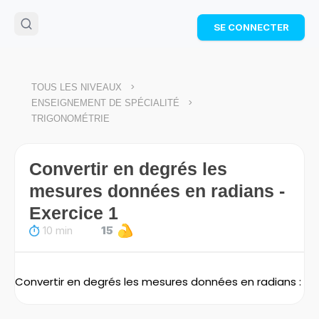
🌴
Cahier de vacances offert
: révise les maths cet
SE CONNECTER
été !
Télécharge ton PDF gratuit et progresse avec des
exercices corrigés en vidéo.
TÉLÉCHARGER
>
TOUS LES NIVEAUX
>
ENSEIGNEMENT DE SPÉCIALITÉ
TRIGONOMÉTRIE
Convertir en degrés les
mesures données en radians -
Exercice 1
10 min
15
Convertir en degrés les mesures données en radians :