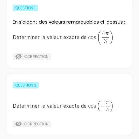
QUESTION
1
En s'aidant des valeurs remarquables ci-dessus :
4
\cos\left(\frac{4\p
(
)
π
cos
Déterminer la valeur exacte de
{3}\right)
3
CORRECTION
QUESTION
2
π
(
)
\cos\left(-
cos
−
Déterminer la valeur exacte de
4
\frac{\pi}
{4}\right)
CORRECTION