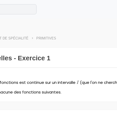
e les maths cet été !
se avec des exercices corrigés en vidéo.
>
 DE SPÉCIALITÉ
PRIMITIVES
lles - Exercice 1
nctions est continue sur un intervalle
I
(que l'on ne cherc
I
hacune des fonctions suivantes.