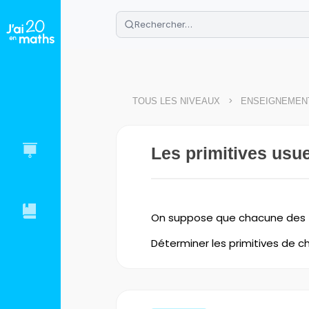
🌴
Cahier de vacances offert
: révis
Télécharge ton PDF gratuit et progres
>
TOUS LES NIVEAUX
ENSEIGNEMENT
Les primitives usue
On suppose que chacune des fo
Déterminer les primitives de c