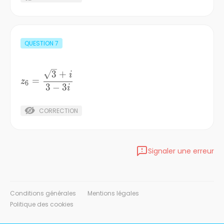
QUESTION
7
z_{6}
3
+
i
=
z
6
=\frac{\sqrt{3}
3
−
3
i
+i}{3-3i}
CORRECTION
Signaler une erreur
Conditions générales
Mentions légales
Politique des cookies