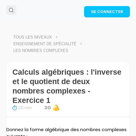
🌴
Cahier de vacances offert
: révise les maths cet
SE CONNECTER
été !
Télécharge ton PDF gratuit et progresse avec des
exercices corrigés en vidéo.
TÉLÉCHARGER
>
TOUS LES NIVEAUX
>
ENSEIGNEMENT DE SPÉCIALITÉ
LES NOMBRES COMPLEXES
Calculs algébriques : l'inverse
et le quotient de deux
nombres complexes -
Exercice 1
20 min
30
Donnez la forme algébrique des nombres complexes