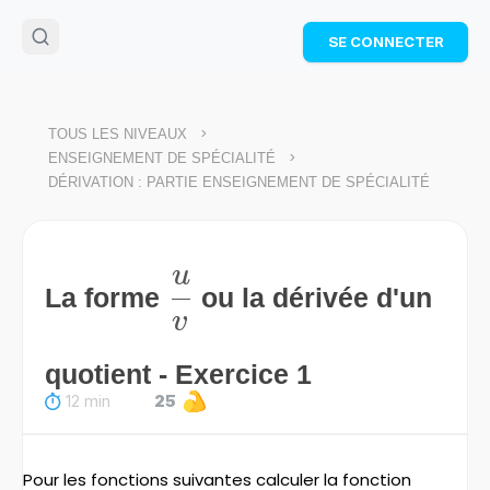
🌴
Cahier de vacances offert
: révise les maths cet
SE CONNECTER
été !
Télécharge ton PDF gratuit et progresse avec des
exercices corrigés en vidéo.
TÉLÉCHARGER
>
TOUS LES NIVEAUX
>
ENSEIGNEMENT DE SPÉCIALITÉ
DÉRIVATION : PARTIE ENSEIGNEMENT DE SPÉCIALITÉ
u
\frac{u}
La forme
ou la dérivée d'un
v
{v}
quotient - Exercice 1
12 min
25
Pour les fonctions suivantes calculer la fonction