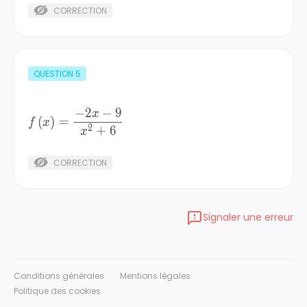
CORRECTION
QUESTION
5
−
2
−
9
x
f\left(x\right)=\frac{-2x-
(
)
=
f
x
2
+
6
9}{x^{2}+6}
x
CORRECTION
Signaler une erreur
Conditions générales
Mentions légales
Politique des cookies