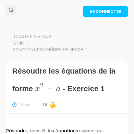
🌴
Cahier de vacances offert
: révise les maths cet
SE CONNECTER
été !
Télécharge ton PDF gratuit et progresse avec des
exercices corrigés en vidéo.
TÉLÉCHARGER
>
TOUS LES NIVEAUX
>
STHR
FONCTIONS POLYNÔMES DE DEGRÉ 2
Résoudre les équations de la
2
x^{2}=a
=
forme
- Exercice 1
x
a
10 min
15
R
Résoudre, dans
\mathbb{R}
, les équations suivantes :