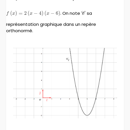
f\left(x\right)=2\left(x-
(
)
=
2
(
−
4
)
(
−
6
)
. On note
\mathscr{C}
sa
f
x
x
x
C
4\right)\left(x-6\right)
représentation graphique dans un repère
orthonormé.