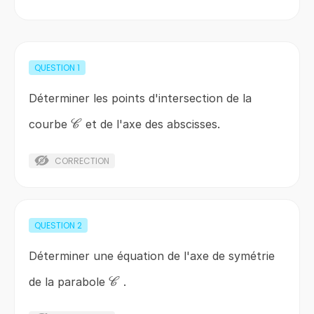
QUESTION
1
Déterminer les points d'intersection de la
\mathscr{C}
courbe
et de l'axe des abscisses.
C
CORRECTION
QUESTION
2
Déterminer une équation de l'axe de symétrie
\mathscr{C}
de la parabole
.
C