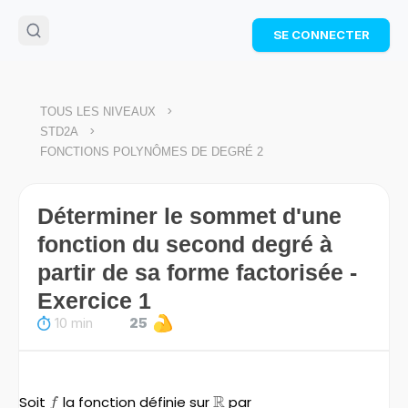
🌴
Cahier de vacances offert
: révise les maths cet
SE CONNECTER
été !
Télécharge ton PDF gratuit et progresse avec des
exercices corrigés en vidéo.
TÉLÉCHARGER
>
TOUS LES NIVEAUX
>
STD2A
FONCTIONS POLYNÔMES DE DEGRÉ 2
Déterminer le sommet d'une
fonction du second degré à
partir de sa forme factorisée -
Exercice 1
10 min
25
R
Soit
f
la fonction définie sur
\mathbb{R}
par
f