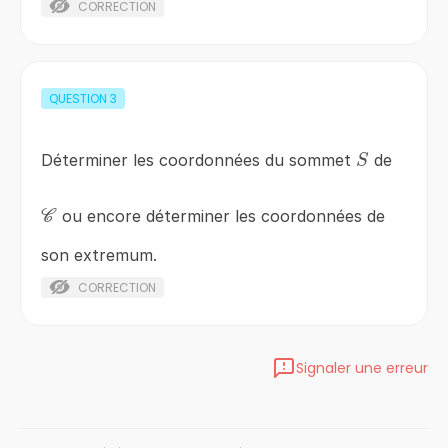
CORRECTION
QUESTION
3
S
Déterminer les coordonnées du sommet
de
S
\mathscr{C}
ou encore déterminer les coordonnées de
C
son extremum.
CORRECTION
Signaler une erreur