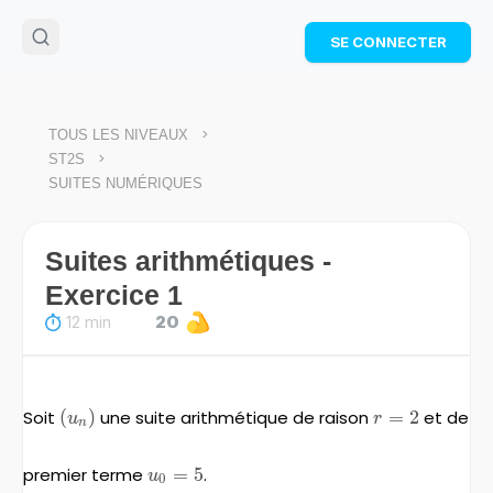
🌴
Cahier de vacances offert
: révise les maths cet
SE CONNECTER
été !
Télécharge ton PDF gratuit et progresse avec des
exercices corrigés en vidéo.
TÉLÉCHARGER
>
TOUS LES NIVEAUX
>
ST2S
SUITES NUMÉRIQUES
Suites arithmétiques -
Exercice 1
12 min
20
Soit
\left(u_{n}
(
)
une suite arithmétique de raison
r=2
=
2
et de
u
r
n
\right)
premier terme
u_{0}
=
5
.
u
0