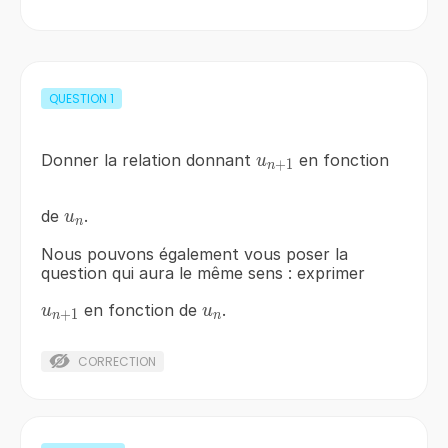
=5
QUESTION
1
u_{n+1}
Donner la relation donnant
en fonction
u
+
1
n
u_{n}
de
.
u
n
Nous pouvons également vous poser la
question qui aura le même sens : exprimer
u_{n+1}
u_{n}
en fonction de
.
u
u
+
1
n
n
CORRECTION