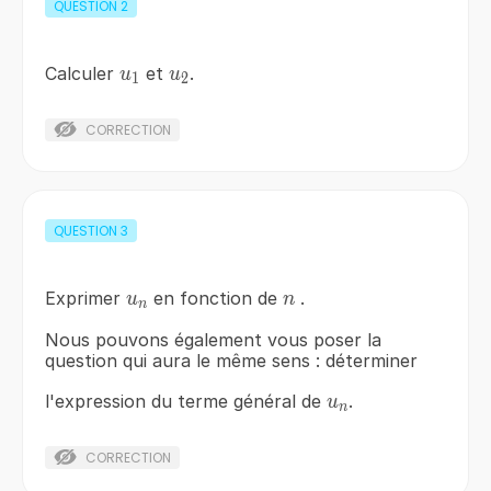
QUESTION
2
u_{1}
u_{2}
Calculer
et
.
u
u
1
2
CORRECTION
QUESTION
3
u_{n}
n
Exprimer
en fonction de
.
u
n
n
Nous pouvons également vous poser la
question qui aura le même sens : déterminer
u_{n}
l'expression du terme général de
.
u
n
CORRECTION