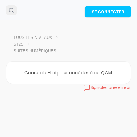
🌴
Cahier de vacances offert
: révise les maths cet
SE CONNECTER
été !
Télécharge ton PDF gratuit et progresse avec des
exercices corrigés en vidéo.
TÉLÉCHARGER
>
TOUS LES NIVEAUX
>
ST2S
SUITES NUMÉRIQUES
Connecte-toi pour accéder à ce QCM.
Signaler une erreur