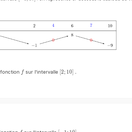
f
\left[2;10\right]
[
2
;
10
]
 fonction
sur l'intervalle
.
f