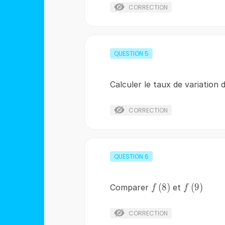
;\ldots
CORRECTION
QUESTION
5
Calculer le taux de variation 
CORRECTION
QUESTION
6
f\left(8\right)
(
8
)
f\left(9\r
(
9
)
Comparer
et
f
f
CORRECTION