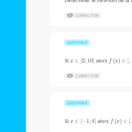
Déterminer le minimum de la
CORRECTION
QUESTION
3
∈
[
2
x\in
;
10
]
f\left(x\r
(
)
∈
[
Si
alors
x
f
x
\left[2;10\right]
\left[\
;\ldots 
CORRECTION
QUESTION
4
∈
[
−
x\in
1
;
4
]
f\left(x\
(
)
∈
[
Si
alors
x
f
x
\left[-1;4\right]
\left[