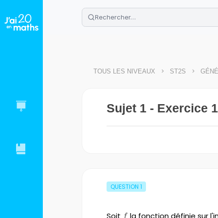
🌴
Cahier de vacances offert
: révis
Télécharge ton PDF gratuit et progres
>
>
TOUS LES NIVEAUX
ST2S
GÉNÉ
Sujet 1 - Exercice 1
QUESTION
1
Soit
f
la fonction définie sur l'
f