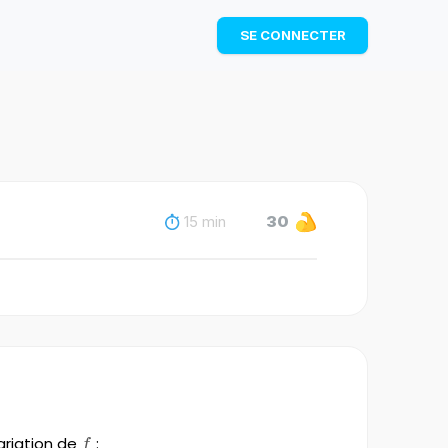
TÉLÉCHARGER
SE CONNECTER
15 min
30
ariation de
f
:
f