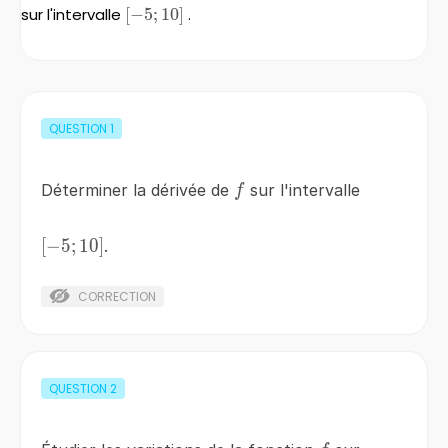
sur l'intervalle
\left[-5;10\right]
[
−
5
;
10
]
.
QUESTION
1
f
Déterminer la dérivée de
sur l'intervalle
f
\left[-5;10\right]
[
−
5
;
10
]
.
CORRECTION
QUESTION
2