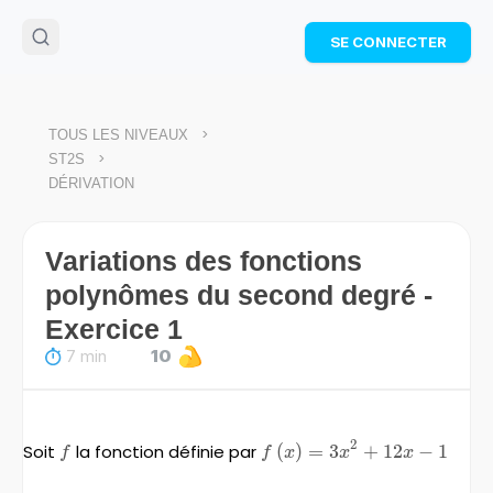
🌴
Cahier de vacances offert
: révise les maths cet
SE CONNECTER
été !
Télécharge ton PDF gratuit et progresse avec des
exercices corrigés en vidéo.
TÉLÉCHARGER
>
TOUS LES NIVEAUX
>
ST2S
DÉRIVATION
Variations des fonctions
polynômes du second degré -
Exercice 1
7 min
10
2
Soit
f
la fonction définie par
f\left(x\right)=3x^{2}
(
)
=
3
+
12
−
1
f
f
x
x
x
+12x-1