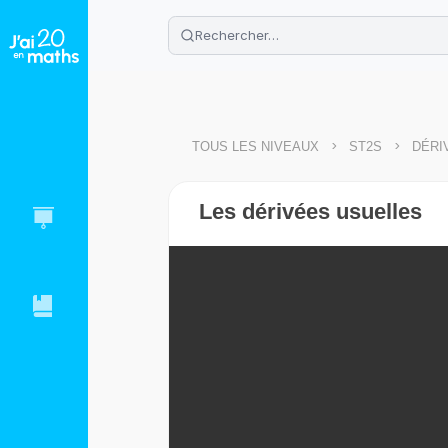
🌴
Cahier de vacances offert
: révis
Télécharge ton PDF gratuit et progres
>
>
TOUS LES NIVEAUX
ST2S
DÉRI
Les dérivées usuelles