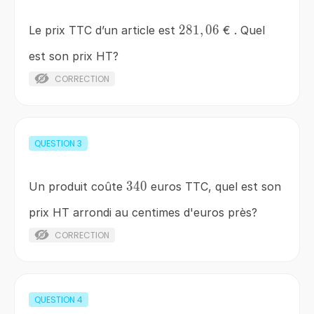
281,06
281
,
06
Le prix TTC d’un article est
€ . Quel
est son prix HT?
CORRECTION
QUESTION
3
340
340
Un produit coûte
euros TTC, quel est son
prix HT arrondi au centimes d'euros près?
CORRECTION
QUESTION
4