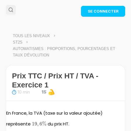
🌴
Cahier de vacances offert
: révise les maths cet
SE CONNECTER
été !
Télécharge ton PDF gratuit et progresse avec des
exercices corrigés en vidéo.
TÉLÉCHARGER
>
TOUS LES NIVEAUX
>
ST2S
AUTOMATISMES : PROPORTIONS, POURCENTAGES ET
TAUX D'ÉVOLUTION
Prix TTC / Prix HT / TVA -
Exercice 1
10 min
15
En France, la TVA (taxe sur la valeur ajoutée)
représente
19,6\%
19
,
6%
du prix HT.