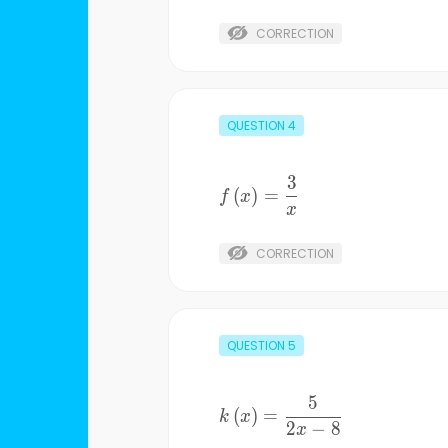
1}
CORRECTION
QUESTION
4
3
f\left(x\right)=\frac{3}
(
)
=
f
x
{x}
x
CORRECTION
QUESTION
5
5
k\left(x\right)=\frac{5}
(
)
=
k
x
2
−
8
{2x-8}
x