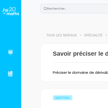
🌴
Cahier de vacances offert
: révis
Télécharge ton PDF gratuit et progres
>
>
TOUS LES NIVEAUX
SPÉCIALITÉ
Savoir préciser le 
Préciser le domaine de dérivab
QUESTION
1