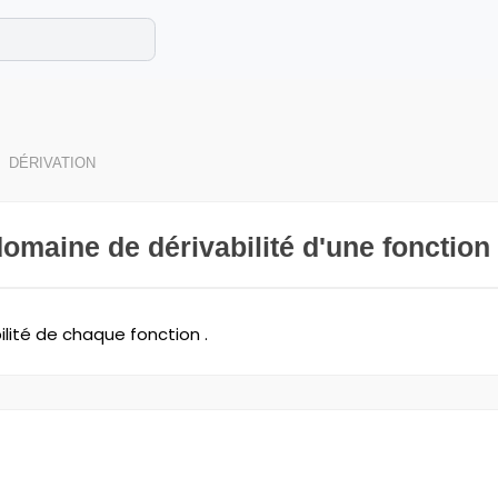
e les maths cet été !
se avec des exercices corrigés en vidéo.
DÉRIVATION
domaine de dérivabilité d'une fonction 
ilité de chaque fonction .