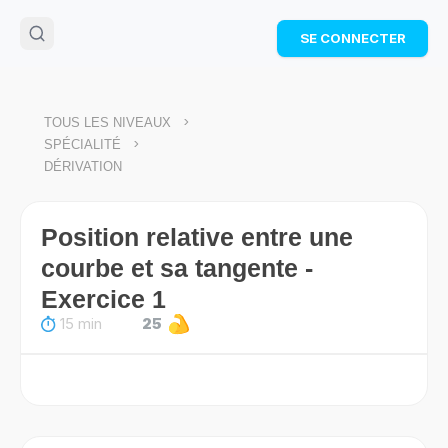
🌴
Cahier de vacances offert
: révise les maths cet
SE CONNECTER
été !
Télécharge ton PDF gratuit et progresse avec des
exercices corrigés en vidéo.
TÉLÉCHARGER
>
TOUS LES NIVEAUX
>
SPÉCIALITÉ
DÉRIVATION
Position relative entre une
courbe et sa tangente -
Exercice 1
15 min
25