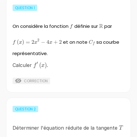
QUESTION
1
R
On considère la fonction
f
définie sur
\mathbb{R}
par
f
2
f\left(x\right)=2x^{2}
(
)
=
2
−
4
+
2
et on note
C_{f}
sa courbe
f
x
x
x
C
f
-4x+2
représentative.
′
f'\left(x\right)
(
)
Calculer
.
f
x
CORRECTION
QUESTION
2
T
Déterminer l'équation réduite de la tangente
T