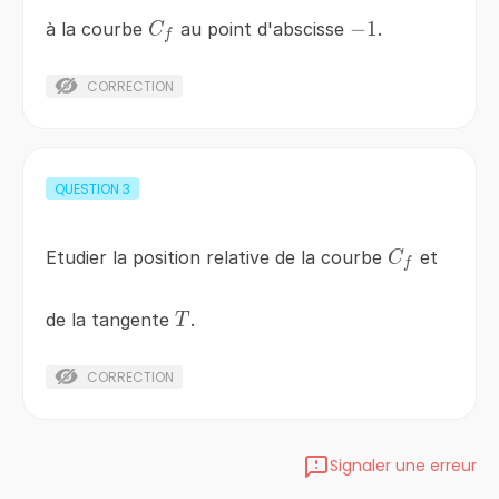
C_{f}
-1
−
1
à la courbe
au point d'abscisse
.
C
f
CORRECTION
QUESTION
3
C_{f}
Etudier la position relative de la courbe
et
C
f
T
de la tangente
.
T
CORRECTION
Signaler une erreur