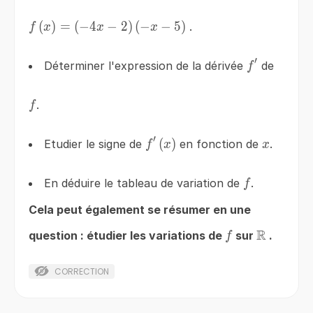
f\left(x\right)=\left(-4x-
(
)
=
(
−
4
−
2
)
(
−
−
5
)
.
f
x
x
x
2\right)\left(-x-5\right)
′
f'
Déterminer l'expression de la dérivée
de
f
f
.
f
′
f'\left(x\right)
(
)
x
Etudier le signe de
en fonction de
.
f
x
x
f
En déduire le tableau de variation de
.
f
Cela peut également se résumer en une
R
f
\mathbb
question : étudier les variations de
sur
.
f
CORRECTION