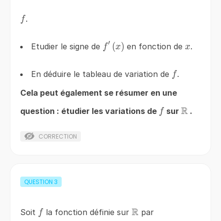
f
.
f
′
f'\left(x\right)
(
)
x
Etudier le signe de
en fonction de
.
f
x
x
f
En déduire le tableau de variation de
.
f
Cela peut également se résumer en une
R
f
\mathbb
question : étudier les variations de
sur
.
f
CORRECTION
QUESTION
3
R
f
\mathbb{R}
Soit
la fonction définie sur
par
f