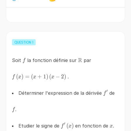
QUESTION
1
R
f
\mathbb{R}
Soit
la fonction définie sur
par
f
f\left(x\right)=\left(x+1\right)\left(x-
(
)
=
(
+
1
)
(
−
2
)
.
f
x
x
x
2\right)
′
f'
Déterminer l'expression de la dérivée
de
f
f
.
f
′
f'\left(x\right)
(
)
x
Etudier le signe de
en fonction de
.
f
x
x