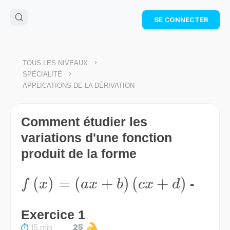
🌴
Cahier de vacances offert
: révise les maths cet
SE CONNECTER
été !
Télécharge ton PDF gratuit et progresse avec des
exercices corrigés en vidéo.
TÉLÉCHARGER
>
TOUS LES NIVEAUX
>
SPÉCIALITÉ
APPLICATIONS DE LA DÉRIVATION
Comment étudier les
variations d'une fonction
produit de la forme
f\left(x\right)=\left(ax+b\rig
(
)
=
(
+
)
(
+
)
-
f
x
a
x
b
c
x
d
Exercice 1
15 min
25