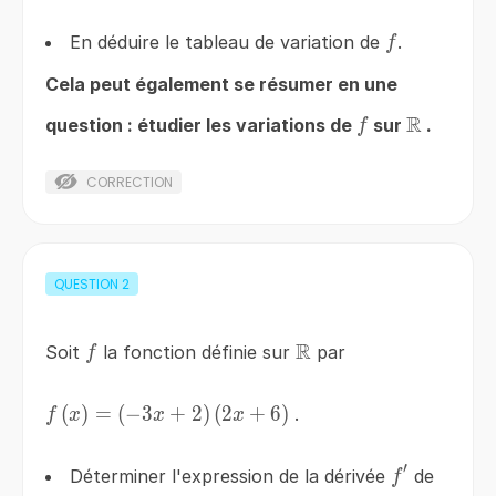
f
En déduire le tableau de variation de
.
f
Cela peut également se résumer en une
R
f
\mathbb
question : étudier les variations de
sur
.
f
CORRECTION
QUESTION
2
R
f
\mathbb{R}
Soit
la fonction définie sur
par
f
f\left(x\right)=\left(-3x+2\right)\left(2x+6\rig
(
)
=
(
−
3
+
2
)
(
2
+
6
)
.
f
x
x
x
′
f'
Déterminer l'expression de la dérivée
de
f