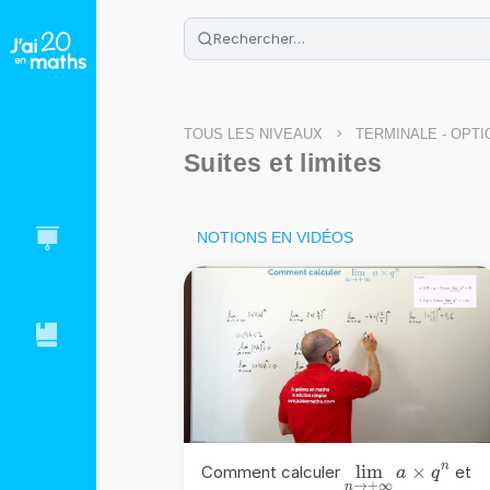
🌴
Cahier de vacances offert
: révis
Télécharge ton PDF gratuit et progres
>
TOUS LES NIVEAUX
TERMINALE - OPT
Suites et limites
NOTIONS EN VIDÉOS
n
{\color{blue}
l
i
m
×
Comment calculer
et
a
q
→
+
∞
n