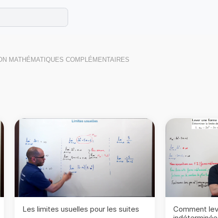
e les maths cet été !
se avec des exercices corrigés en vidéo.
ION MATHÉMATIQUES COMPLÉMENTAIRES
Les limites usuelles pour les suites
Comment lev
indéterminée 