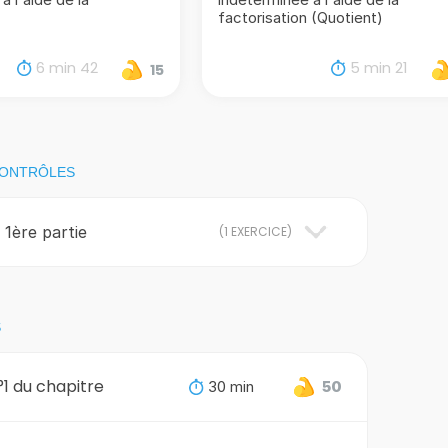
factorisation (Quotient)
6 min 42
5 min 21
15
CONTRÔLES
 1ère partie
(
1 EXERCICE
)
S
°1 du chapitre
30 min
50