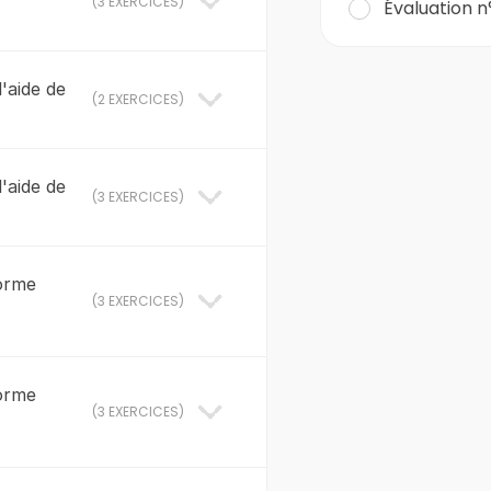
(
3 EXERCICES
)
Évaluation n
'aide de
(
2 EXERCICES
)
'aide de
(
3 EXERCICES
)
 forme
(
3 EXERCICES
)
 forme
(
3 EXERCICES
)