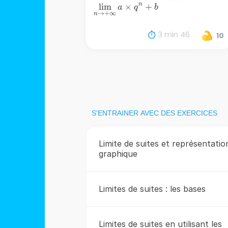
{\mathop{\lim
n
l
{\color{red}
i
m
×
+
a
q
b
}\limits_{n\to
→
+
∞
n
{\mathop{\lim
+\infty }
}\limits_{n\to
3 min 46
a\times
10
+\infty }
q^{n}}}
a\times
q^{n}+b}}
S'ENTRAINER AVEC DES EXERCICES
Limite de suites et représentatio
graphique
Limites de suites : les bases
Limites de suites en utilisant les