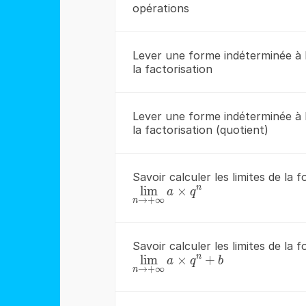
opérations
Lever une forme indéterminée à l
la factorisation
Lever une forme indéterminée à l
la factorisation (quotient)
Savoir calculer les limites de la
n
{\color{blue}
l
i
m
×
a
q
→
+
∞
n
{\mathop{\lim
}\limits_{n\to
+\infty }
Savoir calculer les limites de la
a\times
n
l
{\color{red}
i
m
×
+
a
q
b
q^{n}}}
→
+
∞
n
{\mathop{\lim
}\limits_{n\to