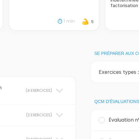
factorisation
1 min
5
SE PRÉPARER AUX 
Exercices types :
n
(
4 EXERCICES
)
QCM D'ÉVALUATION
(
2 EXERCICES
)
Évaluation n