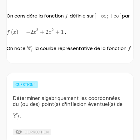
On considère la fonction
f
définie sur
]
−
∞
;
+
∞
\left]-
[
par
f
\infty;+\infty\rig
3
2
f\left(x\right)=-2x^{3}
(
)
=
−
2
+
2
+
1
.
f
x
x
x
+2x^{2}+1
On note
\mathscr{C_f}
la courbe représentative de la fonction
f
.
C
f
f
QUESTION
1
Déterminer algébriquement les coordonnées
du (ou des) point(s) d'inflexion éventuel(s) de
\mathscr{C_f}
.
C
f
CORRECTION