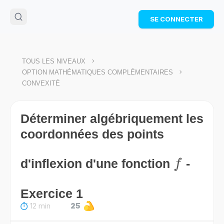
🌴
Cahier de vacances offert
: révise les maths cet
SE CONNECTER
été !
Télécharge ton PDF gratuit et progresse avec des
exercices corrigés en vidéo.
TÉLÉCHARGER
>
TOUS LES NIVEAUX
>
OPTION MATHÉMATIQUES COMPLÉMENTAIRES
CONVEXITÉ
Déterminer algébriquement les
coordonnées des points
f
d'inflexion d'une fonction
-
f
Exercice 1
12 min
25