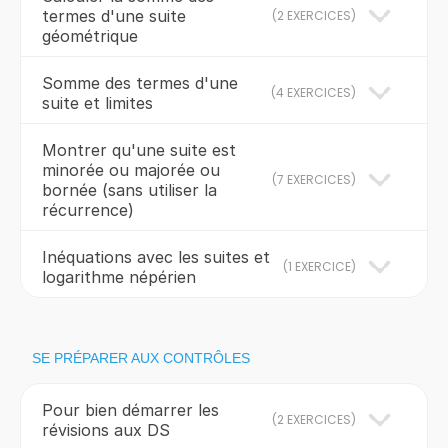
termes d'une suite
(
2 EXERCICES
)
géométrique
Somme des termes d'une
(
4 EXERCICES
)
suite et limites
Montrer qu'une suite est
minorée ou majorée ou
(
7 EXERCICES
)
bornée (sans utiliser la
récurrence)
Inéquations avec les suites et
(
1 EXERCICE
)
logarithme népérien
SE PRÉPARER AUX CONTRÔLES
Pour bien démarrer les
(
2 EXERCICES
)
révisions aux DS