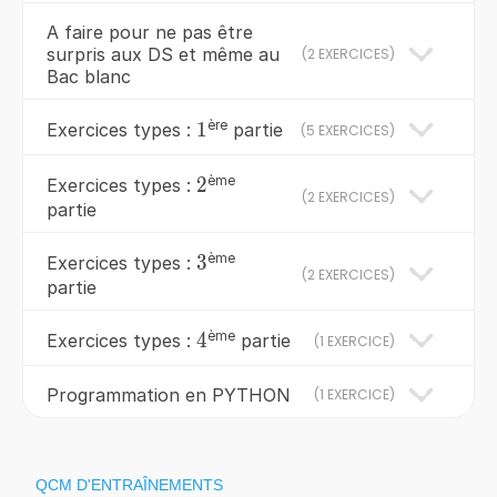
A faire pour ne pas être
surpris aux DS et même au
(
2 EXERCICES
)
Bac blanc
ère
1
1
Exercices types :
partie
(
5 EXERCICES
)
ème
2
2
Exercices types :
(
2 EXERCICES
)
partie
ème
3
3
Exercices types :
(
2 EXERCICES
)
partie
ème
4
4
Exercices types :
partie
(
1 EXERCICE
)
Programmation en PYTHON
(
1 EXERCICE
)
QCM D'ENTRAÎNEMENTS