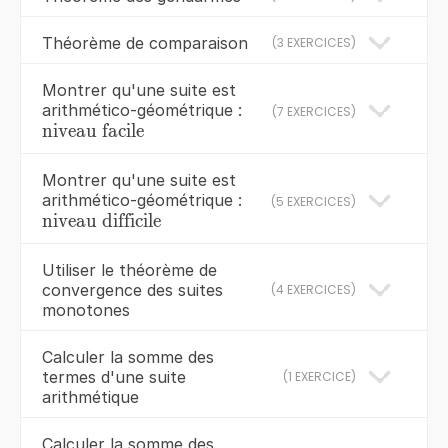
+\infty }
q^{n}}}
a\times
Théorème de comparaison
(
3 EXERCICES
)
q^{n}+b}}
Montrer qu'une suite est
arithmético-géométrique :
(
7 EXERCICES
)
\red{\text{niveau
niveau facile
facile}}
Montrer qu'une suite est
arithmético-géométrique :
(
5 EXERCICES
)
\red{\text{niveau
niveau difficile
difficile}}
Utiliser le théorème de
convergence des suites
(
4 EXERCICES
)
monotones
Calculer la somme des
termes d'une suite
(
1 EXERCICE
)
arithmétique
Calculer la somme des