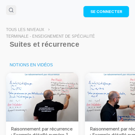
🌴
Cahier de vacances offert
: révise les maths cet
SE CONNECTER
été !
Télécharge ton PDF gratuit et progresse avec des
exercices corrigés en vidéo.
>
TOUS LES NIVEAUX
TÉLÉCHARGER
TERMINALE - ENSEIGNEMENT DE SPÉCIALITÉ
Suites et récurrence
NOTIONS EN VIDÉOS
Raisonnement par récurrence
Raisonnement par ré
1
1
: Exemple détaillé numéro
: Exemple détaillé n