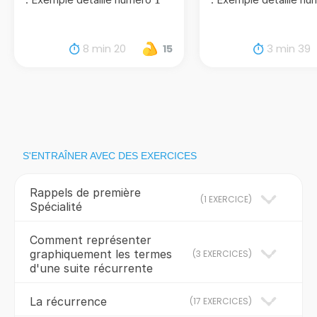
8 min 20
3 min 39
15
S'ENTRAÎNER AVEC DES EXERCICES
Rappels de première
(
1 EXERCICE
)
Spécialité
Comment représenter
graphiquement les termes
(
3 EXERCICES
)
d'une suite récurrente
La récurrence
(
17 EXERCICES
)