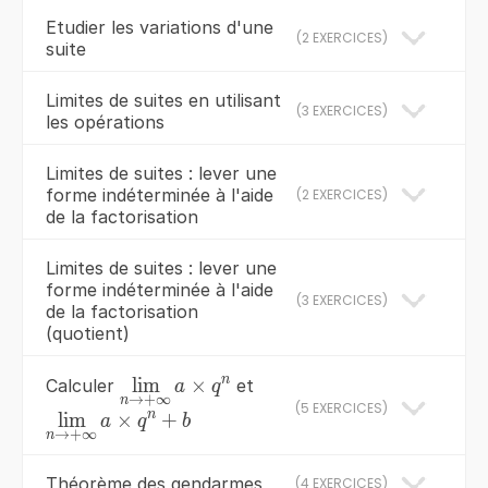
Etudier les variations d'une
(
2 EXERCICES
)
suite
Limites de suites en utilisant
(
3 EXERCICES
)
les opérations
Limites de suites : lever une
forme indéterminée à l'aide
(
2 EXERCICES
)
de la factorisation
Limites de suites : lever une
forme indéterminée à l'aide
(
3 EXERCICES
)
de la factorisation
(quotient)
n
{\color{blue}
l
i
m
×
Calculer
et
a
q
→
+
∞
n
{\mathop{\lim
(
5 EXERCICES
)
n
l
{\color{red}
i
m
×
+
a
q
b
}\limits_{n\to
→
+
∞
n
{\mathop{\lim
+\infty }
}\limits_{n\to
Théorème des gendarmes
a\times
(
4 EXERCICES
)