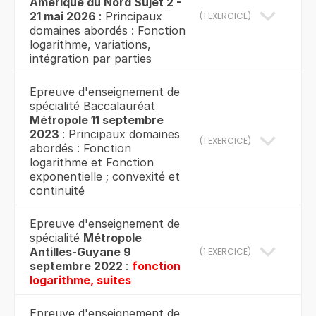
Amérique du Nord Sujet 2 -
21 mai 2026
: Principaux
(
1 EXERCICE
)
domaines abordés : Fonction
logarithme, variations,
intégration par parties
Epreuve d'enseignement de
spécialité Baccalauréat
Métropole 11 septembre
2023
: Principaux domaines
(
1 EXERCICE
)
abordés : Fonction
logarithme et Fonction
exponentielle ; convexité et
continuité
Epreuve d'enseignement de
spécialité
Métropole
Antilles-Guyane 9
(
1 EXERCICE
)
septembre 2022
:
fonction
logarithme, suites
Epreuve d'enseignement de