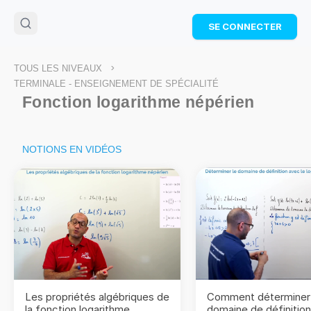
🌴
Cahier de vacances offert
: révise les maths cet
SE CONNECTER
été !
Télécharge ton PDF gratuit et progresse avec des
exercices corrigés en vidéo.
>
TOUS LES NIVEAUX
TÉLÉCHARGER
TERMINALE - ENSEIGNEMENT DE SPÉCIALITÉ
Fonction logarithme népérien
NOTIONS EN VIDÉOS
Les propriétés algébriques de
Comment déterminer 
la fonction logarithme
domaine de définitio