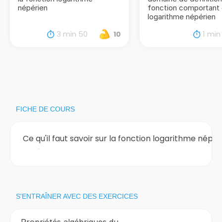
népérien
fonction comportant
logarithme népérien
3 min 50
1 min
10
FICHE DE COURS
Ce qu'il faut savoir sur la fonction logarithme népér
S'ENTRAÎNER AVEC DES EXERCICES
Propriétés algébriques du