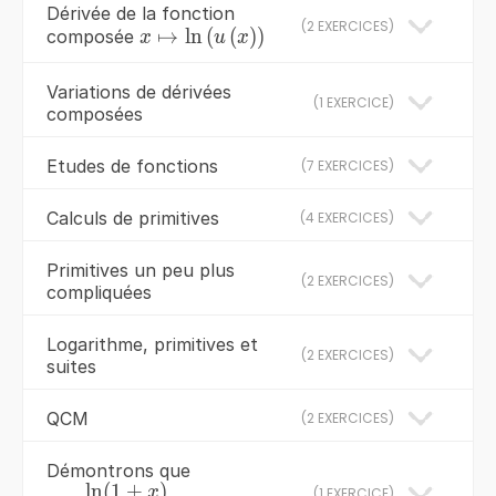
Dérivée de la fonction
(
2 EXERCICES
)
↦
ln
(
(
x\mapsto
)
)
composée
x
u
x
\ln\left(u\left(x\right)\right)
Variations de dérivées
(
1 EXERCICE
)
composées
Etudes de fonctions
(
7 EXERCICES
)
Calculs de primitives
(
4 EXERCICES
)
Primitives un peu plus
(
2 EXERCICES
)
compliquées
Logarithme, primitives et
(
2 EXERCICES
)
suites
QCM
(
2 EXERCICES
)
Démontrons que
ln
(
1
+
)
\lim\limits_{x\to
x
(
1 EXERCICE
)