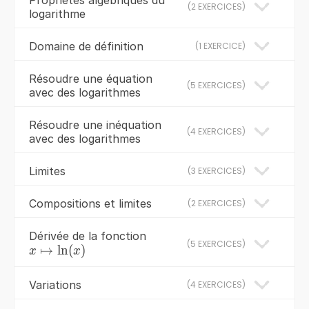
(
2 EXERCICES
)
logarithme
Domaine de définition
(
1 EXERCICE
)
Résoudre une équation
(
5 EXERCICES
)
avec des logarithmes
Résoudre une inéquation
(
4 EXERCICES
)
avec des logarithmes
Limites
(
3 EXERCICES
)
Compositions et limites
(
2 EXERCICES
)
Dérivée de la fonction
(
5 EXERCICES
)
x\mapsto
↦
ln
(
)
x
x
\ln(x)
Variations
(
4 EXERCICES
)