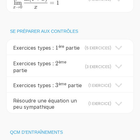
lim
=
1
0} \frac{\ln
x
→
0
x
(1+x)}{x}=1
SE PRÉPARER AUX CONTRÔLES
ère
1
1
Exercices types :
partie
(
5 EXERCICES
)
ème
2
2
Exercices types :
(
3 EXERCICES
)
partie
ème
3
3
Exercices types :
partie
(
1 EXERCICE
)
Résoudre une équation un
(
1 EXERCICE
)
peu sympathique
QCM D'ENTRAÎNEMENTS