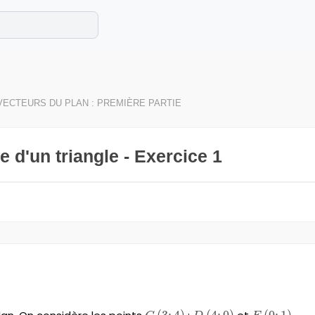
e les maths cet été !
se avec des exercices corrigés en vidéo.
VECTEURS DU PLAN : PREMIÈRE PARTIE
e d'un triangle - Exercice 1
i}