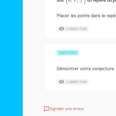
(
)
Soit
0
;
;
un repère du pl
i
j
;\overrightarrow{j}
\right)
Placer les points dans le repè
CORRECTION
QUESTION
2
Démontrer votre conjecture. 
CORRECTION
Signaler une erreur