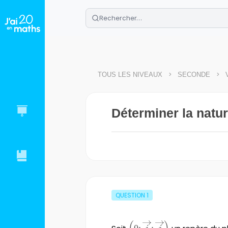
🌴
Cahier de vacances offert
: révis
Télécharge ton PDF gratuit et progres
>
>
TOUS LES NIVEAUX
SECONDE
Déterminer la natur
QUESTION
1
\left(0;\overrightarrow{