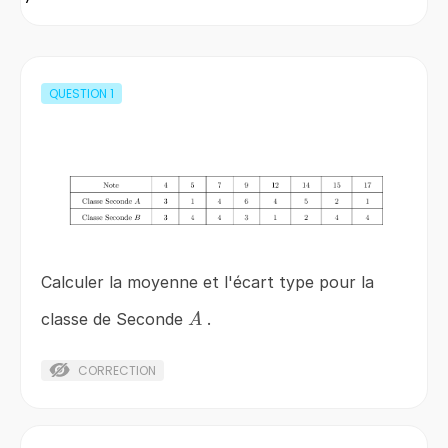
QUESTION
1
Calculer la moyenne et l'écart type pour la
A
classe de Seconde
.
A
CORRECTION