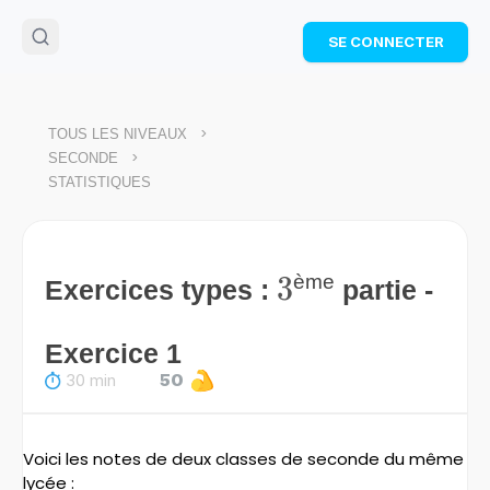
🌴
Cahier de vacances offert
: révise les maths cet
SE CONNECTER
été !
Télécharge ton PDF gratuit et progresse avec des
exercices corrigés en vidéo.
TÉLÉCHARGER
>
TOUS LES NIVEAUX
>
SECONDE
STATISTIQUES
3
3
ème
Exercices types :
partie -
Exercice 1
30 min
50
Voici les notes de deux classes de seconde du même
lycée :