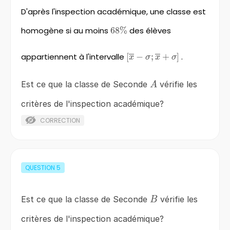
D'après l'inspection académique, une classe est
homogène si au moins
68\%
68%
des élèves
appartiennent à l'intervalle
[
\left[\overline{x}-
−
;
+
]
.
x
σ
x
σ
\sigma
;\overline{x}+\sigma
A
Est ce que la classe de Seconde
vérifie les
A
\right]
critères de l'inspection académique?
CORRECTION
QUESTION
5
B
Est ce que la classe de Seconde
vérifie les
B
critères de l'inspection académique?