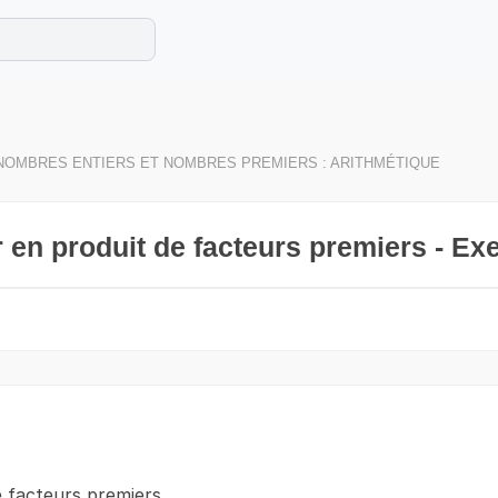
e les maths cet été !
se avec des exercices corrigés en vidéo.
NOMBRES ENTIERS ET NOMBRES PREMIERS : ARITHMÉTIQUE
en produit de facteurs premiers - Exe
 facteurs premiers .