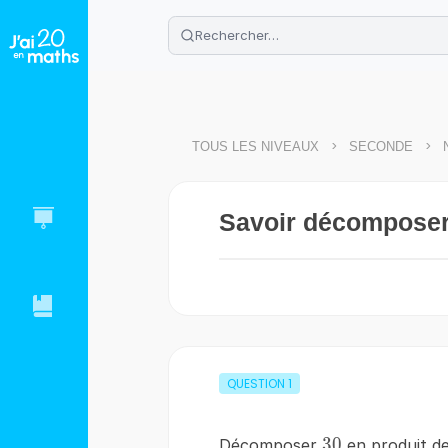
🌴
Cahier de vacances offert
: révis
Télécharge ton PDF gratuit et progres
>
>
TOUS LES NIVEAUX
SECONDE
Savoir décomposer 
QUESTION
1
30
30
Décomposer
en produit de