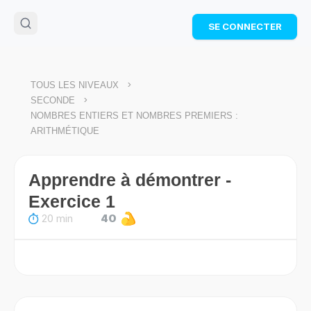
🌴
Cahier de vacances offert
: révise les maths cet
SE CONNECTER
été !
Télécharge ton PDF gratuit et progresse avec des
exercices corrigés en vidéo.
TÉLÉCHARGER
>
TOUS LES NIVEAUX
>
SECONDE
NOMBRES ENTIERS ET NOMBRES PREMIERS :
ARITHMÉTIQUE
Apprendre à démontrer -
Exercice 1
20 min
40