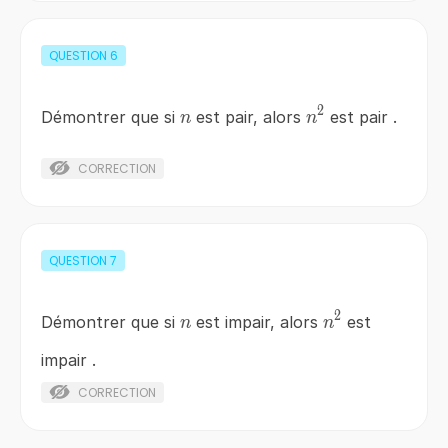
QUESTION
6
2
n
n^{2}
Démontrer que si
est pair, alors
est pair .
n
n
CORRECTION
QUESTION
7
2
n
n^{2}
Démontrer que si
est impair, alors
est
n
n
impair .
CORRECTION