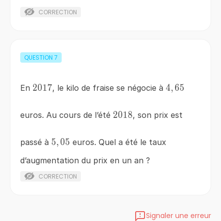
CORRECTION
QUESTION
7
2017
2017
4,65
4
,
65
En
, le kilo de fraise se négocie à
2018
2018
euros. Au cours de l’été
, son prix est
5,05
5
,
05
passé à
euros. Quel a été le taux
d’augmentation du prix en un an ?
CORRECTION
Signaler une erreur