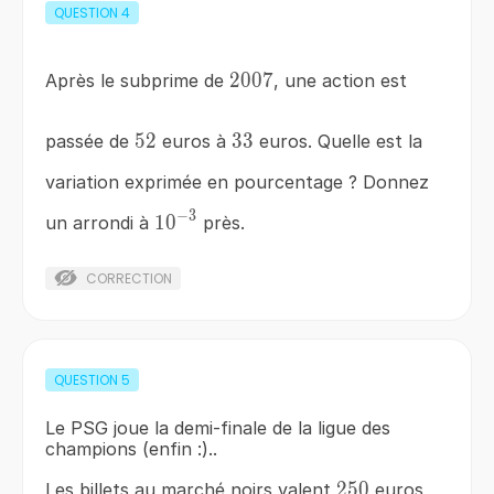
QUESTION
4
2007
2007
Après le subprime de
, une action est
52
52
33
33
passée de
euros à
euros. Quelle est la
variation exprimée en pourcentage ? Donnez
−
3
10^{-3}
1
0
un arrondi à
près.
CORRECTION
QUESTION
5
Le PSG joue la demi-finale de la ligue des
champions (enfin :)..
250
250
Les billets au marché noirs valent
euros