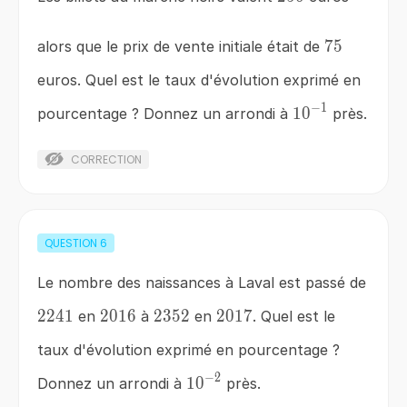
75
75
alors que le prix de vente initiale était de
euros. Quel est le taux d'évolution exprimé en
−
1
10^{-1}
1
0
pourcentage ? Donnez un arrondi à
près.
CORRECTION
QUESTION
6
Le nombre des naissances à Laval est passé de
2241
2241
2016
2016
2352
2352
2017
2017
en
à
en
. Quel est le
taux d'évolution exprimé en pourcentage ?
−
2
10^{-2}
1
0
Donnez un arrondi à
près.