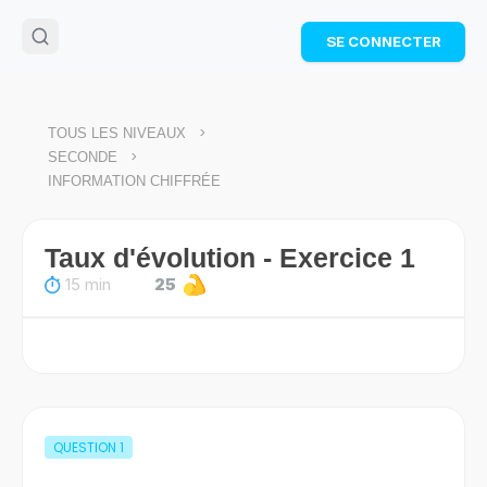
🌴
Cahier de vacances offert
: révise les maths cet
SE CONNECTER
été !
Télécharge ton PDF gratuit et progresse avec des
exercices corrigés en vidéo.
TÉLÉCHARGER
>
TOUS LES NIVEAUX
>
SECONDE
INFORMATION CHIFFRÉE
Taux d'évolution - Exercice 1
15 min
25
QUESTION
1