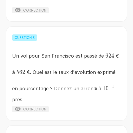
CORRECTION
QUESTION
3
624
624
Un vol pour San Francisco est passé de
€
562
562
à
€. Quel est le taux d'évolution exprimé
−
1
10^{-1}
1
0
en pourcentage ? Donnez un arrondi à
près.
CORRECTION