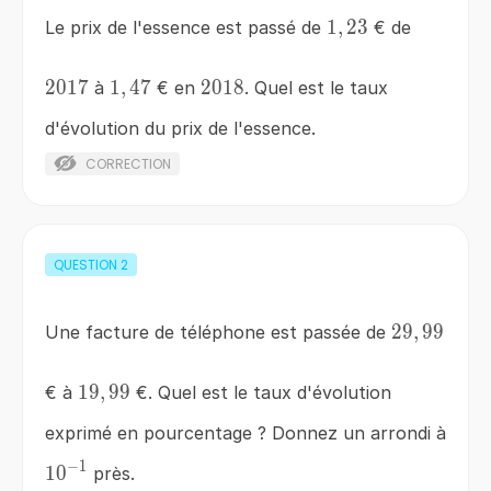
1,23
1
,
23
Le prix de l'essence est passé de
€ de
2017
2017
1,47
1
,
47
2018
2018
à
€ en
. Quel est le taux
d'évolution du prix de l'essence.
CORRECTION
QUESTION
2
29,99
29
,
99
Une facture de téléphone est passée de
19,99
19
,
99
€ à
€. Quel est le taux d'évolution
exprimé en pourcentage ? Donnez un arrondi à
−
1
10^{-1}
1
0
près.