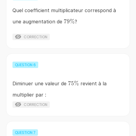
Quel coefficient multiplicateur correspond à
79\%
79%
une augmentation de
?
CORRECTION
QUESTION
6
75\%
75%
Diminuer une valeur de
revient à la
multiplier par :
CORRECTION
QUESTION
7