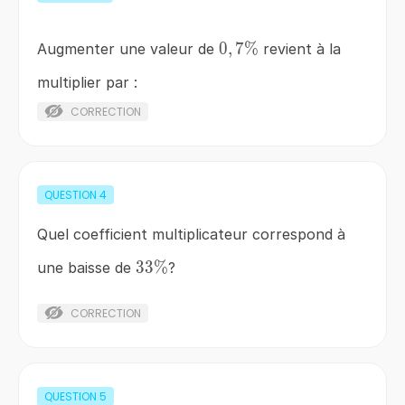
0,7\%
0
,
7%
Augmenter une valeur de
revient à la
multiplier par :
CORRECTION
QUESTION
4
Quel coefficient multiplicateur correspond à
33\%
33%
une baisse de
?
CORRECTION
QUESTION
5