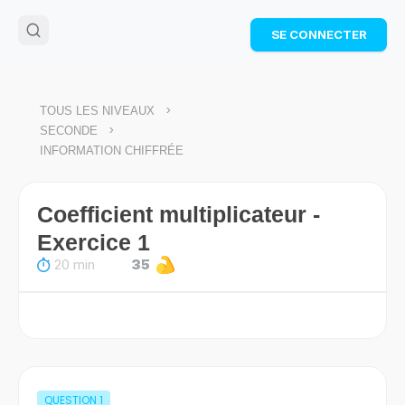
🌴
Cahier de vacances offert
: révise les maths cet
SE CONNECTER
été !
Télécharge ton PDF gratuit et progresse avec des
exercices corrigés en vidéo.
TÉLÉCHARGER
>
TOUS LES NIVEAUX
>
SECONDE
INFORMATION CHIFFRÉE
Coefficient multiplicateur -
Exercice 1
20 min
35
QUESTION
1