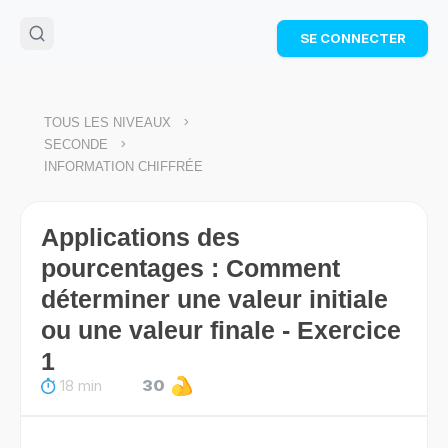
🌴
Cahier de vacances offert
: révise les maths cet
SE CONNECTER
été !
Télécharge ton PDF gratuit et progresse avec des
exercices corrigés en vidéo.
TÉLÉCHARGER
>
TOUS LES NIVEAUX
>
SECONDE
INFORMATION CHIFFRÉE
Applications des
pourcentages : Comment
déterminer une valeur initiale
ou une valeur finale - Exercice
1
18 min
30