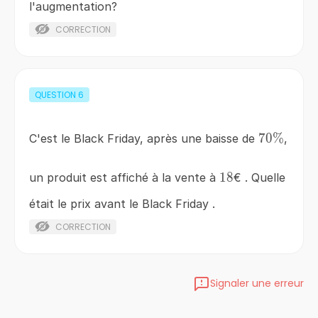
l'augmentation?
CORRECTION
QUESTION
6
70\%
70%
C'est le Black Friday, après une baisse de
,
18
18
un produit est affiché à la vente à
€ . Quelle
était le prix avant le Black Friday .
CORRECTION
Signaler une erreur