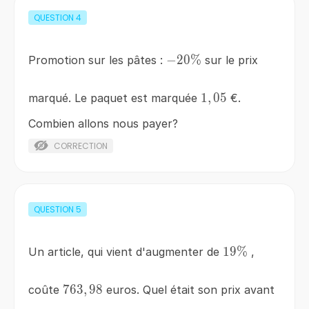
QUESTION
4
-20\%
−
20%
Promotion sur les pâtes :
sur le prix
1,05
1
,
05
marqué. Le paquet est marquée
€.
Combien allons nous payer?
CORRECTION
QUESTION
5
19\%
19%
Un article, qui vient d'augmenter de
,
763,98
763
,
98
coûte
euros. Quel était son prix avant