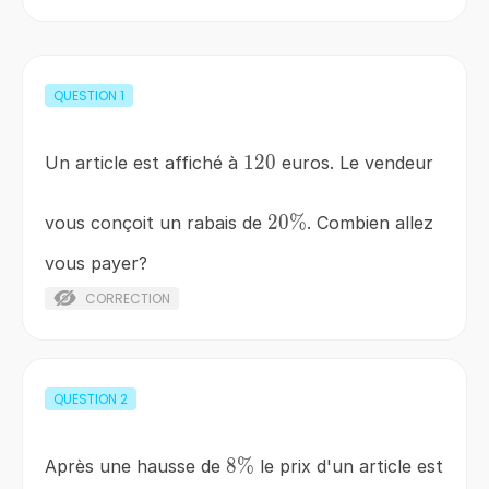
QUESTION
1
120
120
Un article est affiché à
euros. Le vendeur
20\%
20%
vous conçoit un rabais de
. Combien allez
vous payer?
CORRECTION
QUESTION
2
8\%
8%
Après une hausse de
le prix d'un article est