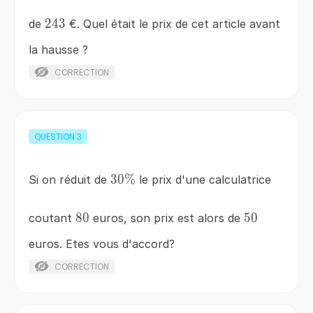
243
243
de
€. Quel était le prix de cet article avant
la hausse ?
CORRECTION
QUESTION
3
30\%
30%
Si on réduit de
le prix d'une calculatrice
80
80
50
50
coutant
euros, son prix est alors de
euros. Etes vous d'accord?
CORRECTION