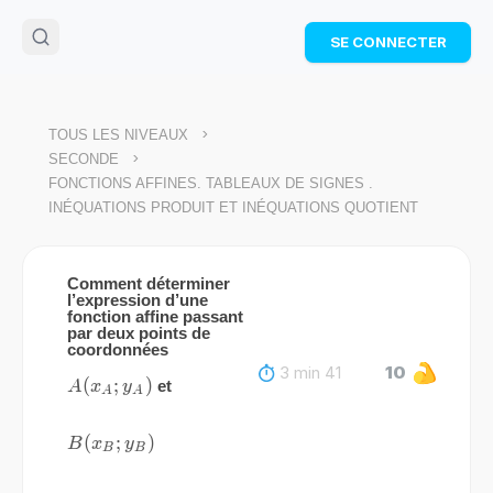
🌴
Cahier de vacances offert
: révise les maths cet
SE CONNECTER
été !
Télécharge ton PDF gratuit et progresse avec des
exercices corrigés en vidéo.
TÉLÉCHARGER
>
TOUS LES NIVEAUX
>
SECONDE
FONCTIONS AFFINES. TABLEAUX DE SIGNES .
INÉQUATIONS PRODUIT ET INÉQUATIONS QUOTIENT
Comment déterminer
l’expression d’une
fonction affine passant
par deux points de
coordonnées
3 min 41
10
A(x_A
(
;
)
et
A
x
y
A
A
; y_A)
B(x_B
(
;
)
B
x
y
B
B
; y_B)