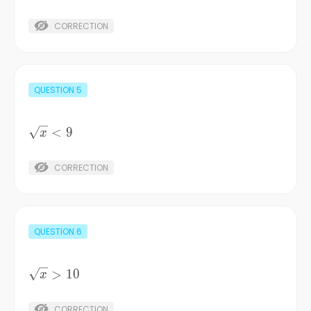
\ge 12
CORRECTION
QUESTION
5
\sqrt{x}
<
9
x
< 9
CORRECTION
QUESTION
6
\sqrt{x}
>
10
x
> 10
CORRECTION