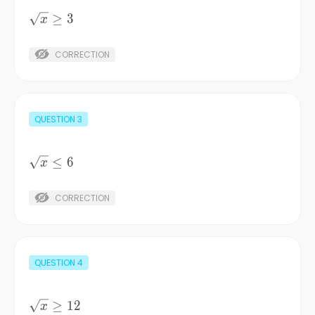
\sqrt{x}
≥
3
x
\ge 3
CORRECTION
QUESTION
3
\sqrt{x}
≤
6
x
\le 6
CORRECTION
QUESTION
4
\sqrt{x}
≥
12
x