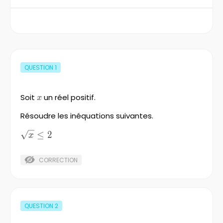
QUESTION
1
Soit
x
un réel positif.
x
Résoudre les inéquations suivantes.
\sqrt{x}
≤
2
x
\le 2
CORRECTION
QUESTION
2