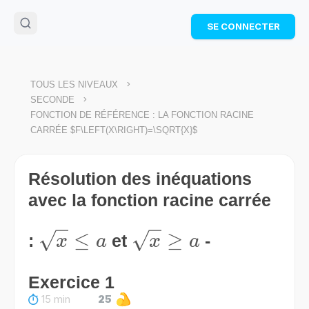
🌴
Cahier de vacances offert
: révise les maths cet
SE CONNECTER
été !
Télécharge ton PDF gratuit et progresse avec des
exercices corrigés en vidéo.
TÉLÉCHARGER
>
TOUS LES NIVEAUX
>
SECONDE
FONCTION DE RÉFÉRENCE : LA FONCTION RACINE
CARRÉE $F\LEFT(X\RIGHT)=\SQRT{X}$
Résolution des inéquations
avec la fonction racine carrée
\sqrt{x}
≤
\sqrt{x}
≥
:
et
-
x
a
x
a
\le a
\ge a
Exercice 1
15 min
25