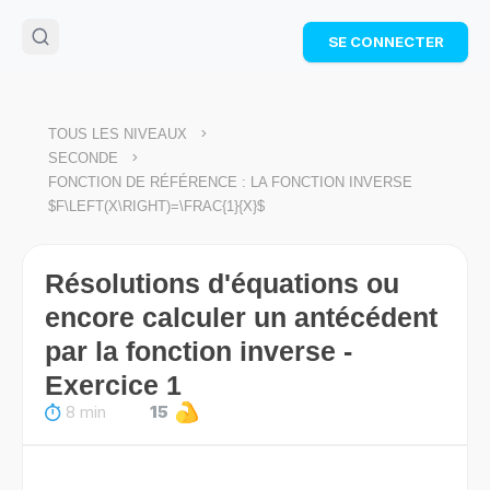
🌴
Cahier de vacances offert
: révise les maths cet
SE CONNECTER
été !
Télécharge ton PDF gratuit et progresse avec des
exercices corrigés en vidéo.
TÉLÉCHARGER
>
TOUS LES NIVEAUX
>
SECONDE
FONCTION DE RÉFÉRENCE : LA FONCTION INVERSE
$F\LEFT(X\RIGHT)=\FRAC{1}{X}$
Résolutions d'équations ou
encore calculer un antécédent
par la fonction inverse -
Exercice 1
8 min
15