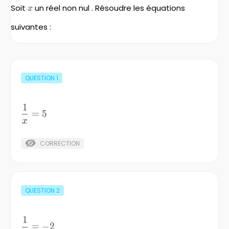
Soit
x
un réel non nul . Résoudre les équations
x
suivantes :
QUESTION
1
1
\frac{1}
=
5
{x} =5
x
CORRECTION
QUESTION
2
1
\frac{1}
=
−
2