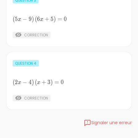
QUESTION
3
(
5
−
9
)
(
6
\left(5x-
+
5
)
=
0
x
x
9\right)\left(6x+5\right)=0
CORRECTION
QUESTION
4
(
2
−
4
)
(
\left(2x-
+
3
)
=
0
x
x
4\right)\left(x+3\right)=0
CORRECTION
Signaler une erreur