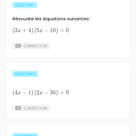
QUESTION
1
Résoudre les équations suivantes :
\left(3x+4\right)\left(5x-
(
3
+
4
)
(
5
−
10
)
=
0
x
x
10\right)=0
CORRECTION
QUESTION
2
(
4
−
\left(4x-
1
)
(
2
−
30
)
=
0
x
x
1\right)\left(2x-
30\right)=0
CORRECTION