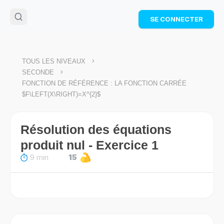
🌴
Cahier de vacances offert
: révise les maths cet
SE CONNECTER
été !
Télécharge ton PDF gratuit et progresse avec des
exercices corrigés en vidéo.
TÉLÉCHARGER
>
TOUS LES NIVEAUX
>
SECONDE
FONCTION DE RÉFÉRENCE : LA FONCTION CARRÉE
$F\LEFT(X\RIGHT)=X^{2}$
Résolution des équations
produit nul - Exercice 1
9 min
15